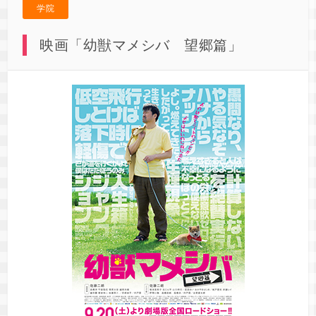
学院
映画「幼獣マメシバ 望郷篇」