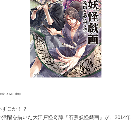
学院 ＡＭＧ出版
いずこか！？
活躍を描いた大江戸怪奇譚『石燕妖怪戯画』が、2014年
！