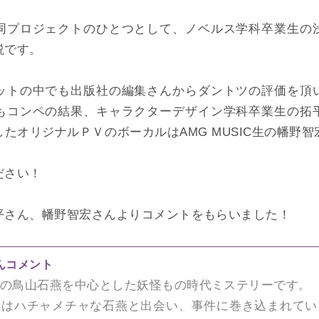
同プロジェクトのひとつとして、ノベルス学科卒業生の
説です。
ットの中でも出版社の編集さんからダントツの評価を頂
もコンペの結果、キャラクターデザイン学科卒業生の拓
たオリジナルＰＶのボーカルはAMG MUSIC生の幡野
ださい！
平さん、幡野智宏さんよりコメントをもらいました！
んコメント
の鳥山石燕を中心とした妖怪もの時代ミステリーです。
年はハチャメチャな石燕と出会い、事件に巻き込まれてい