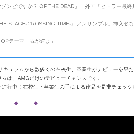
ゾンビですか？ OF THE DEAD』 外画『ヒトラー最
E STAGE-CROSSING TIME-』アンサンブル。挿入
』OPテーマ「我が道よ」
カリキュラムから数多くの在校生、卒業生がデビューを果
ラムは、AMGだけのデビューチャンスです。
々進行中！在校生・卒業生の手による作品を是非チェック
◆ ◆ ◆