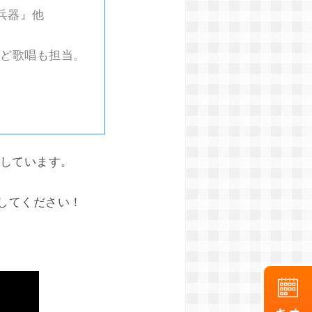
終兵器』他
歌など歌唱も担当。
たしています。
してください！