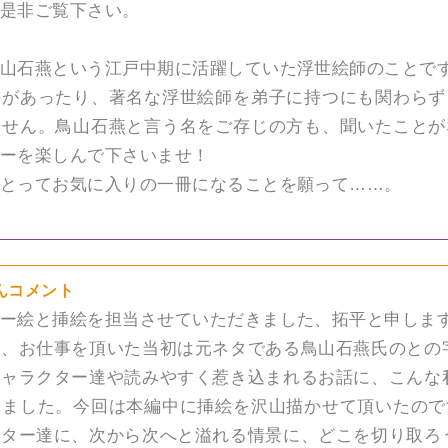
是非ご覧下さい。
山石燕という江戸中期に活躍していた浮世絵師のことで
品があったり、著名な浮世絵師を弟子に持つにも関わらず
ません。鳥山石燕と言う名をご存じの方も、聞いたことが
ーを楽しんで下さいませ！
とってお気に入りの一冊になることを願って……。
んコメント
ー絵と挿絵を担当させていただきました、拓平と申しま
、お仕事を頂いた当初は元ネタである鳥山石燕氏のとの
ャラクター達や読みやすく惹き込まれるお話に、こんな
きました。今回は本編中に挿絵を沢山描かせて頂いたので
ター達に、次から次へと溢れる情景に、どこを切り取ろ