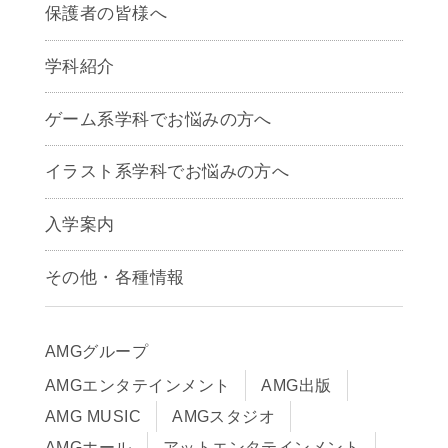
保護者の皆様へ
学科紹介
ゲームクリエイター学科
ゲーム系学科でお悩みの方へ
CG学科
アニメーション学科
イラスト系学科でお悩みの方へ
キャラクターデザイン学科
声優学科
入学案内
募集要項
その他・各種情報
早期出願制度・AOエントリー
アクセス
推薦入学制度
サイトポリシー
入学までの流れ
AMGグループ
サイトマップ
学費サポート・各種制度
AMGエンタテインメント
AMG出版
在校生・保護者の方へ
学費について
AMG MUSIC
AMGスタジオ
卒業生の皆様へ
Q&A
AMGホール
アットエンタテインメント