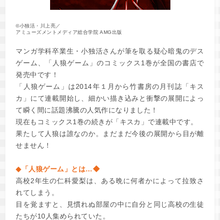
©小独活・川上亮／
アミューズメントメディア総合学院 AMG出版
マンガ学科卒業生・小独活さんが筆を取る疑心暗鬼のデス
ゲーム、「人狼ゲーム」のコミックス1巻が全国の書店で
発売中です！
「人狼ゲーム」は2014年１月から竹書房の月刊誌「キス
カ」にて連載開始し、細かい描き込みと衝撃の展開によっ
て瞬く間に話題沸騰の人気作になりました！
現在もコミックス1巻の続きが「キスカ」で連載中です。
果たして人狼は誰なのか。まだまだ今後の展開から目が離
せません！
◆「人狼ゲーム」とは…◆
高校2年生の仁科愛梨は、ある晩に何者かによって拉致さ
れてしまう。
目を覚ますと、見慣れぬ部屋の中に自分と同じ高校の生徒
たちが10人集められていた。