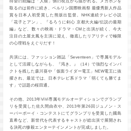
待望の続編は「人狼」側の視点から描かれる。メガホンを
取るのは前作に続き、ベルリン国際映画祭 最優秀新人作品
賞を日本人初受賞した熊坂出監督。NHK連続テレビ小説
「花子とアン」、『るろうに剣心 京都大火編/伝説の最期
編』など、数々の映画・ドラマ・CMと出演が続く、今大
注目の土屋太鳳を主演に迎え、徹底したリアリティで極限
の心理戦をえぐりだす！
共演には、ファッション雑誌「Seventeen」で専属モデル
として活躍しながらも、『渇き。』（14）で強烈なインパ
クトを残した森川葵や「仮面ライダー電王」NEW電王に抜
擢され、最近では、日本テレビ系ドラマ「弱くても勝てま
す」で話題の桜田通。
その他、2013年ViVi専属モデルオーディションでグランプ
リを受賞した佐久間由衣や、2013年第26回ジュノン・ス
ーパーボーイ・コンテストにてグランプリを受賞した國島
直希など、新世代を代表するキャストが総出演で展開され
る決死の惨殺エンターテインメントが完成しました。