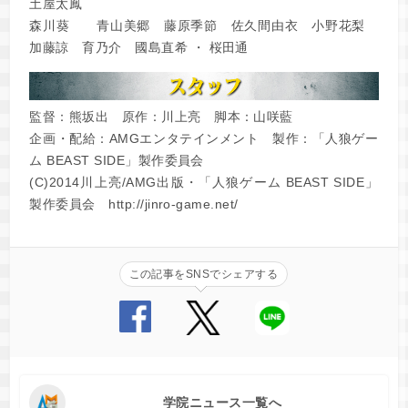
土屋太鳳
森川葵 青山美郷 藤原季節 佐久間由衣 小野花梨
加藤諒 育乃介 國島直希 ・ 桜田通
監督：熊坂出 原作：川上亮 脚本：山咲藍
企画・配給：AMGエンタテインメント 製作：「人狼ゲー
ム BEAST SIDE」製作委員会
(C)2014川上亮/AMG出版・「人狼ゲーム BEAST SIDE」
製作委員会 http://jinro-game.net/
この記事をSNSでシェアする
学院ニュース一覧へ