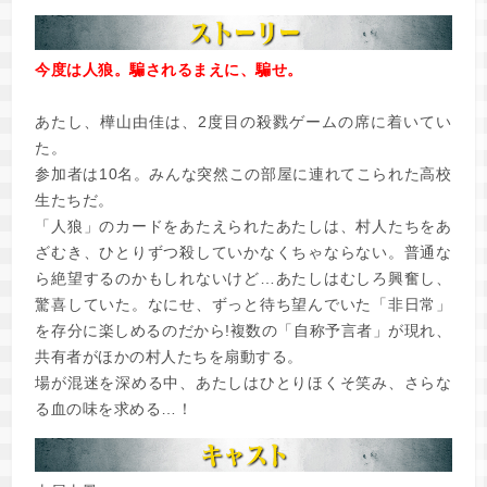
今度は人狼。騙されるまえに、騙せ。
あたし、樺山由佳は、2度目の殺戮ゲームの席に着いてい
た。
参加者は10名。みんな突然この部屋に連れてこられた高校
生たちだ。
「人狼」のカードをあたえられたあたしは、村人たちをあ
ざむき、ひとりずつ殺していかなくちゃならない。普通な
ら絶望するのかもしれないけど…あたしはむしろ興奮し、
驚喜していた。なにせ、ずっと待ち望んでいた「非日常」
を存分に楽しめるのだから!複数の「自称予言者」が現れ、
共有者がほかの村人たちを扇動する。
場が混迷を深める中、あたしはひとりほくそ笑み、さらな
る血の味を求める…！