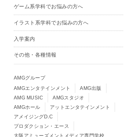
ゲームクリエイター学科
ゲーム系学科でお悩みの方へ
CG学科
アニメーション学科
イラスト系学科でお悩みの方へ
キャラクターデザイン学科
声優学科
入学案内
募集要項
その他・各種情報
早期出願制度・AOエントリー
アクセス
推薦入学制度
サイトポリシー
入学までの流れ
AMGグループ
サイトマップ
学費サポート・各種制度
AMGエンタテインメント
AMG出版
在校生・保護者の方へ
学費について
AMG MUSIC
AMGスタジオ
卒業生の皆様へ
Q&A
AMGホール
アットエンタテインメント
アメイジングD.C
プロダクション・エース
大阪アミューズメントメディア専門学校