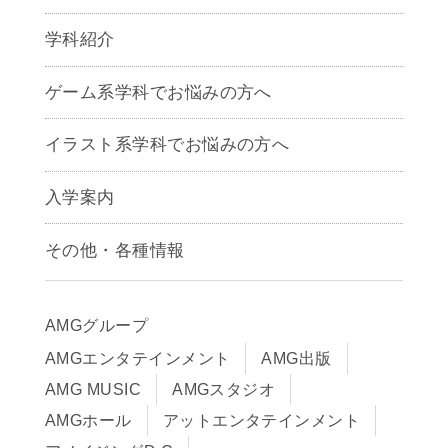
学科紹介
ゲームクリエイター学科
ゲーム系学科でお悩みの方へ
CG学科
アニメーション学科
イラスト系学科でお悩みの方へ
キャラクターデザイン学科
声優学科
入学案内
募集要項
その他・各種情報
早期出願制度・AOエントリー
アクセス
推薦入学制度
サイトポリシー
入学までの流れ
AMGグループ
サイトマップ
学費サポート・各種制度
AMGエンタテインメント
AMG出版
在校生・保護者の方へ
学費について
AMG MUSIC
AMGスタジオ
卒業生の皆様へ
Q&A
AMGホール
アットエンタテインメント