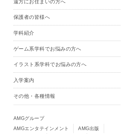
遠方にお住まいの方へ
保護者の皆様へ
学科紹介
ゲームクリエイター学科
ゲーム系学科でお悩みの方へ
CG学科
アニメーション学科
イラスト系学科でお悩みの方へ
キャラクターデザイン学科
声優学科
入学案内
募集要項
その他・各種情報
早期出願制度・AOエントリー
アクセス
推薦入学制度
サイトポリシー
入学までの流れ
AMGグループ
サイトマップ
学費サポート・各種制度
AMGエンタテインメント
AMG出版
在校生・保護者の方へ