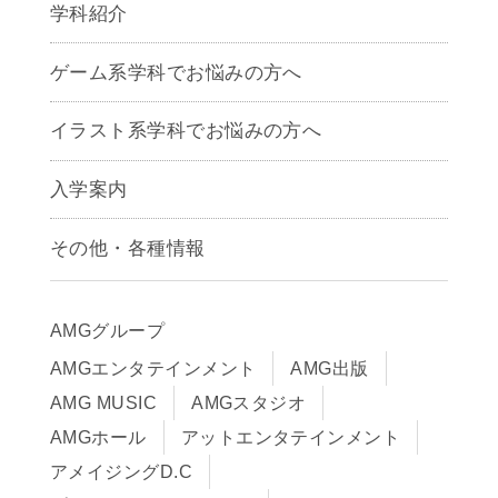
学科紹介
ゲームクリエイター学科
ゲーム系学科でお悩みの方へ
CG学科
アニメーション学科
イラスト系学科でお悩みの方へ
キャラクターデザイン学科
声優学科
入学案内
募集要項
その他・各種情報
早期出願制度・AOエントリー
アクセス
推薦入学制度
サイトポリシー
入学までの流れ
AMGグループ
サイトマップ
学費サポート・各種制度
AMGエンタテインメント
AMG出版
在校生・保護者の方へ
学費について
AMG MUSIC
AMGスタジオ
卒業生の皆様へ
Q&A
AMGホール
アットエンタテインメント
アメイジングD.C