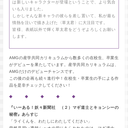
は新しいキャラクターが登場ということで、より気合
いも入りました。
しかしそんな新キャラの彼らを差し置いて、私が最も
情熱を注いで描き上げた〈草太君〉に大注目です。
皆様、表紙以外で輝く草太君をどうぞよろしくお願い
します。
AMGの産学共同カリキュラムから数多くの在校生、卒業生
がデビューを果たしています。産学共同カリキュラムは、
AMGだけのデビューチャンスです。
この後の企画も続々進行中！在校生・卒業生の手による作
品を是非チェックしてください！
◆ ◆ ◆ ◆ ◆
『いーある！妖々新聞社 （２）マギ道士とキョンシーの
秘密』あらすじ
「ライくんを、わたしにわたしてください」