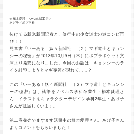
© 橋本愛理・AMG出版工房／
あげ子／ポプラ社
抜けてる新米新聞記者と、修行中の少女道士の迷コンビ再
び！！
児童書『いーある！妖々新聞社 （２）マギ道士とキョン
シーの秘密』が2013年10月9日（木）にポプラポケット文
庫より発売になりました。今回のお話は、キョンシーのラ
イを封印しようとマギ導師が現れて……？
この『いーある！妖々新聞社 （２）マギ道士とキョンシ
ーの秘密』は、執筆をノベルス学科卒業生・橋本愛理さ
ん、イラストをキャラクターデザイン学科2年生・あげ子
さんが担当しています。
第二巻発売でますます活躍中の橋本愛理さん、あげ子さん
よりコメントをもらいました！