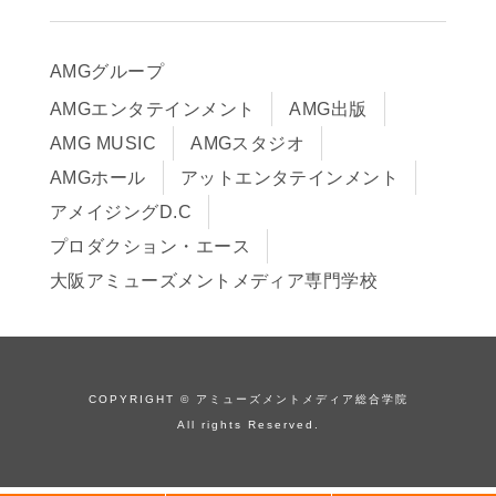
早期出願制度・AOエントリー
アクセス
推薦入学制度
サイトポリシー
入学までの流れ
AMGグループ
サイトマップ
学費サポート・各種制度
AMGエンタテインメント
AMG出版
在校生・保護者の方へ
学費について
AMG MUSIC
AMGスタジオ
卒業生の皆様へ
Q&A
AMGホール
アットエンタテインメント
アメイジングD.C
プロダクション・エース
大阪アミューズメントメディア専門学校
COPYRIGHT © アミューズメントメディア総合学院
All rights Reserved.