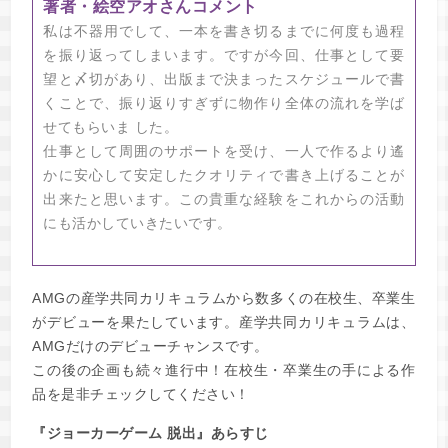
著者・絵空アオさんコメント
私は不器用でして、一本を書き切るまでに何度も過程
を振り返ってしまいます。ですが今回、仕事として要
望と〆切があり、出版まで決まったスケジュールで書
くことで、振り返りすぎずに物作り全体の流れを学ば
せてもらいま した。
仕事として周囲のサポートを受け、一人で作るより遙
かに安心して安定したクオリティで書き上げることが
出来たと思います。この貴重な経験をこれからの活動
にも活かしていきたいです。
AMGの産学共同カリキュラムから数多くの在校生、卒業生
がデビューを果たしています。産学共同カリキュラムは、
AMGだけのデビューチャンスです。
この後の企画も続々進行中！在校生・卒業生の手による作
品を是非チェックしてください！
『ジョーカーゲーム 脱出』あらすじ