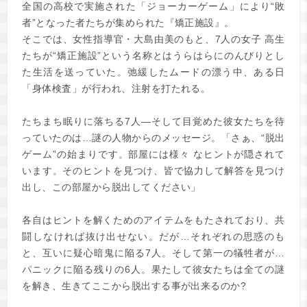
全国の高校で実施された「ジョーカーゲーム」により“敗
者”となった者たちが集められた『矯正施設』。
そこでは、女性指導官・大島由美のもと、7人の女子 高生
たちが“矯正施設”という名称とはうらはらにのんびりとし
た生活を送っていた。弛緩したムードの漂う中、ある日
「身体検査」が行われ、注射を打たれる。
たちまち眠りに落ちる7人―そして目覚めた彼女たちを待
っていたのは…謎の人物からのメッセージ。「さぁ、“脱出
ゲーム”の始まりです。部屋には様々 なヒントが隠されて
います。そのヒントを見つけ、皆で協力して解答を見つけ
出し、この部屋から脱出してください」
各自はヒントを解くためのアイテムをもたされており、共
闘しなければ抜け出せない。だが…それぞれの思惑のも
と、互いに疑心暗鬼に陥る7人。そして第一の犠牲者が…
パニックに陥る残りの6人。果たして彼女たちは全ての謎
を解き、生きてここから脱出する事が出来るのか?