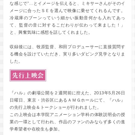
な感じで”…とイメージを伝えると、ミキサーさんがそのイ
メージに合ったＳＥを選んで映像に乗せてくれるんです。
冷蔵庫のブーンっていう細かい振動音何かも入れてあっ
て、監督の音に対するこだわりが伝わって来ました！」
と、興奮気味に感想を話してくれました。
収録後には、牧原監督、和田プロデューサーに直接質問す
る機会を設けていただき、実り多いダビング見学となりま
した。
『ハル』の劇場公開を２週間前に控えた、2013年5月26日
日曜日、東京・渋谷区にあるＡＭＧホールにて、『ハル』
の先行上映会＆トークショーが行われました。
この上映会は本学院アニメーション学科の体験説明会の授
業の一環として行われ、作品のファンのみならず多くの進
学希望者や在校生も参加。