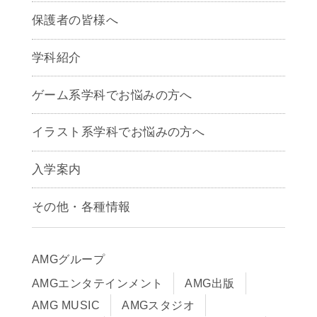
保護者の皆様へ
学科紹介
ゲームクリエイター学科
ゲーム系学科でお悩みの方へ
CG学科
アニメーション学科
イラスト系学科でお悩みの方へ
キャラクターデザイン学科
声優学科
入学案内
募集要項
その他・各種情報
早期出願制度・AOエントリー
アクセス
推薦入学制度
サイトポリシー
入学までの流れ
AMGグループ
サイトマップ
学費サポート・各種制度
AMGエンタテインメント
AMG出版
在校生・保護者の方へ
学費について
AMG MUSIC
AMGスタジオ