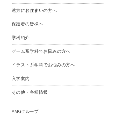
遠方にお住まいの方へ
保護者の皆様へ
学科紹介
ゲームクリエイター学科
ゲーム系学科でお悩みの方へ
CG学科
アニメーション学科
イラスト系学科でお悩みの方へ
キャラクターデザイン学科
声優学科
入学案内
募集要項
その他・各種情報
早期出願制度・AOエントリー
アクセス
推薦入学制度
サイトポリシー
入学までの流れ
AMGグループ