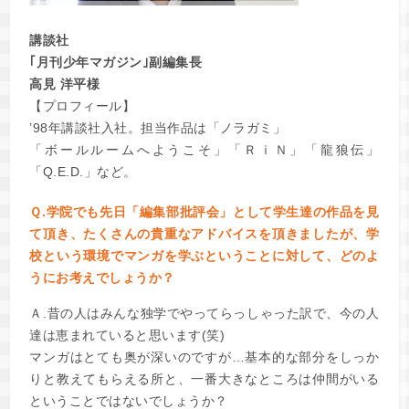
講談社
｢月刊少年マガジン｣副編集長
高見 洋平様
【プロフィール】
’98年講談社入社。担当作品は「ノラガミ」
「ボールルームへようこそ」「ＲｉＮ」「龍狼伝」
「Q.E.D.」など。
Ｑ.学院でも先日「編集部批評会」として学生達の作品を見
て頂き、たくさんの貴重なアドバイスを頂きましたが、学
校という環境でマンガを学ぶということに対して、どのよ
うにお考えでしょうか？
Ａ.昔の人はみんな独学でやってらっしゃった訳で、今の人
達は恵まれていると思います(笑)
マンガはとても奥が深いのですが…基本的な部分をしっか
りと教えてもらえる所と、一番大きなところは仲間がいる
ということではないでしょうか？