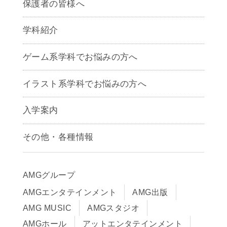
保護者の皆様へ
学科紹介
ゲームクリエイター学科
ゲーム系学科でお悩みの方へ
CG学科
アニメーション学科
イラスト系学科でお悩みの方へ
キャラクターデザイン学科
声優学科
入学案内
募集要項
その他・各種情報
早期出願制度・AOエントリー
アクセス
推薦入学制度
サイトポリシー
入学までの流れ
AMGグループ
サイトマップ
学費サポート・各種制度
AMGエンタテインメント
AMG出版
在校生・保護者の方へ
学費について
AMG MUSIC
AMGスタジオ
卒業生の皆様へ
Q&A
AMGホール
アットエンタテインメント