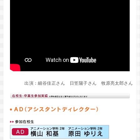
出演：細谷佳正さん 日笠陽子さん 牧原亮太郎さん 