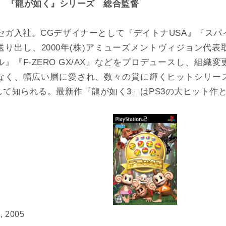
長 『龍が如く』シリーズ 総合監督
社セガ入社。CGデザイナーとして『デイトナUSA』『ス
り出し、2000年(株)アミューズメントヴィジョン代
』『F-ZERO GX/AX』などをプロデュースし、組織
なく、幅広い層に愛され、数々の賞に輝くヒットシリー
して知られる。最新作『龍が如く3』はPS3の大ヒット作
, 2005