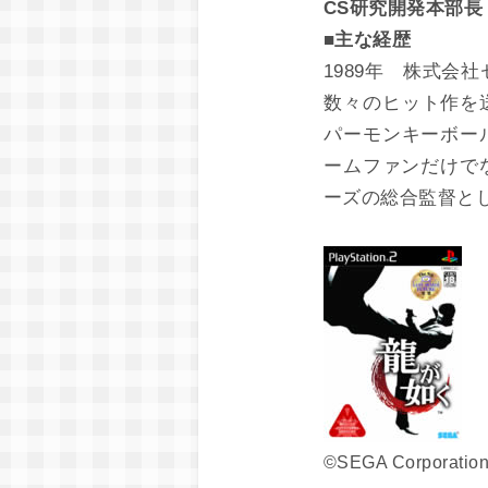
CS研究開発本部
■主な経歴
1989年 株式会
数々のヒット作を送
パーモンキーボール
ームファンだけで
ーズの総合監督と
©SEGA Corporation