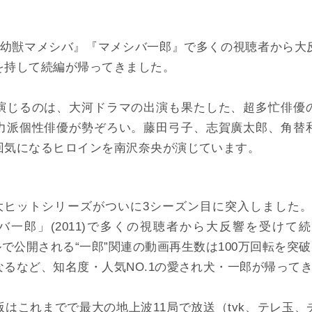
『幼獣マメシバ』『マメシバ一郎』で多くの視聴者から大
を持して続編が帰ってきました。
演じるのは、大河ドラマの出演も果たした、超多忙俳優
力派個性俳優が勢ぞろい。藤田弓子、志賀廣太郎、角替
回気になるヒロインを南沢奈央が演じています。
大ヒットシリーズがついに3シーズン目に突入しました。
メシバ一郎」(2011)で多くの視聴者から大反響を受け
ネルで公開される“一郎”関連の動画再生数は100万回転を突破
るなど、知名度・人気NO.1の愛され犬・一郎が帰って
はこれまでで最大の地上波11局で放送（tvk、テレ玉