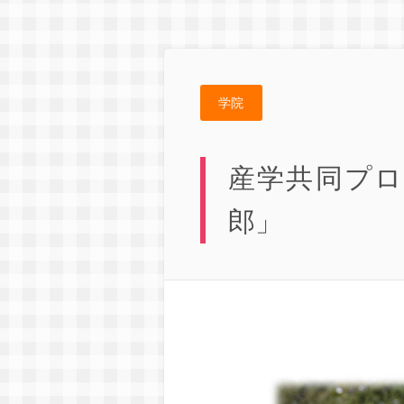
学院
産学共同プロ
郎」