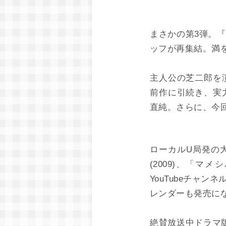
まさかの第3弾。
ッフが再集結。満
主人公の芝二郎を
前作に引続き、実
直純。さらに、今
ローカルU局発の
(2009)、「マ
YouTubeチャン
レンダーも発売にな
絶賛放送中ドラマ版