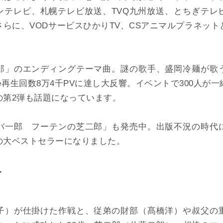
サンテレビ、札幌テレビ放送、TVQ九州放送、とちぎテレ
らに、VODサービスひかりTV、CSアニマルプラネッ
郎」のエンディングテーマ曲。謎の歌手、盛岡冷麺が歌
ube再生回数8万4千PVに達し大反響。イベントで300人が
の第2弾も話題になっています。
バ一郎 フーテンの芝二郎」も発売中。出版不況の時代
の大ベストセラーになりました。
子）が仕掛けた作戦と、従弟の財部（髙橋洋）や叔父の