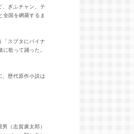
ビ、ぎふチャン、テ
トと全国を網羅するま
う「スブタにパイナ
一緒に歌って踊った。
に、歴代原作小説は
重男（志賀廣太郎）