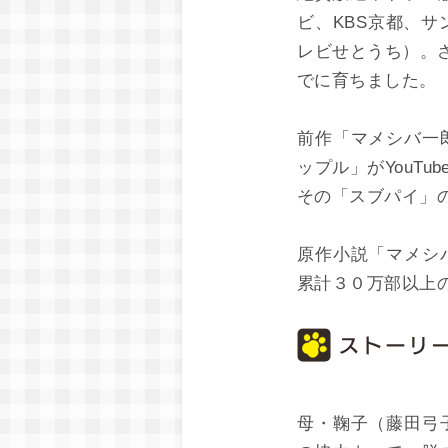
ビ、KBS京都、
レビせとうち）。さ
でに育ちました。
前作「マメシバ一
ップル」がYouT
その「スブパイ」
原作小説「マメシ
累計３０万部以上
母・鞠子（藤田弓