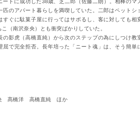
ニートに成功した38歳、芝二郎（佐藤二朗）。相棒のマ
一匹のアパート暮らしを満喫していた。二郎はペットシ
はすぐに駄菓子屋に行ってはサボるし、客に対しても相
ちこ（南沢奈央）とも衝突ばかりしていた。
長の影虎（高橋直純）から次のステップの為にしつけ教
理屈で完全拒否。長年培った「ニート魂」は、そう簡単
央 髙橋洋 高橋直純 ほか