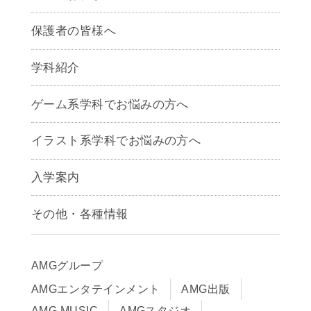
保護者の皆様へ
学科紹介
ゲームクリエイター学科
ゲーム系学科でお悩みの方へ
CG学科
アニメーション学科
イラスト系学科でお悩みの方へ
キャラクターデザイン学科
声優学科
入学案内
募集要項
その他・各種情報
早期出願制度・AOエントリー
アクセス
推薦入学制度
サイトポリシー
入学までの流れ
AMGグループ
サイトマップ
学費サポート・各種制度
AMGエンタテインメント
AMG出版
在校生・保護者の方へ
学費について
AMG MUSIC
AMGスタジオ