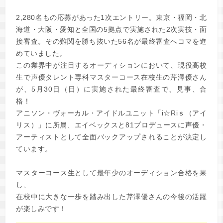
2,280名もの応募があった1次エントリー。東京・福岡・北
海道・大阪・愛知と全国の5拠点で実施された2次実技・面
接審査。その難関を勝ち抜いた56名が最終審査へコマを進
めていました。
この業界中が注目するオーディションにおいて、現役高校
生で声優タレント専科マスターコース在校生の芹澤優さん
が、5月30日（日）に実施された最終審査で、見事、合
格！
アニソン・ヴォーカル・アイドルユニット「i☆Riｓ（アイ
リス）」に所属、エイベックスと81プロデュースに声優・
アーティストとして全面バックアップされることが決定し
ています。
マスターコース生として最年少のオーディション合格を果
し、
在校中に大きな一歩を踏み出した芹澤優さんの今後の活躍
が楽しみです！