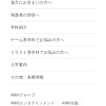
遠方にお住まいの方へ
保護者の皆様へ
学科紹介
ゲームクリエイター学科
ゲーム系学科でお悩みの方へ
CG学科
アニメーション学科
イラスト系学科でお悩みの方へ
キャラクターデザイン学科
声優学科
入学案内
募集要項
その他・各種情報
早期出願制度・AOエントリー
アクセス
推薦入学制度
サイトポリシー
入学までの流れ
AMGグループ
サイトマップ
学費サポート・各種制度
AMGエンタテインメント
AMG出版