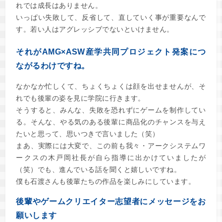
れでは成長はありません。
いっぱい失敗して、反省して、直していく事が重要なんで
す。若い人はアグレッシブでないといけません。
それがAMG×ASW産学共同プロジェクト発案につ
ながるわけですね。
なかなか忙しくて、ちょくちょくは顔を出せませんが、そ
れでも後輩の姿を見に学院に行きます。
そうすると、みんな、失敗を恐れずにゲームを制作してい
る。そんな、やる気のある後輩に商品化のチャンスを与え
たいと思って、思いつきで言いました（笑）
まあ、実際には大変で、この前も我々・アークシステムワ
ークスの木戸岡社長が自ら指導に出かけていましたが
（笑）でも、進んでいる話を聞くと嬉しいですね。
僕も石渡さんも後輩たちの作品を楽しみにしています。
後輩やゲームクリエイター志望者にメッセージをお
願いします