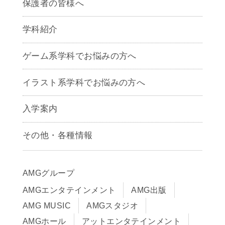
保護者の皆様へ
学科紹介
ゲームクリエイター学科
ゲーム系学科でお悩みの方へ
CG学科
アニメーション学科
イラスト系学科でお悩みの方へ
キャラクターデザイン学科
声優学科
入学案内
募集要項
その他・各種情報
早期出願制度・AOエントリー
アクセス
推薦入学制度
サイトポリシー
入学までの流れ
AMGグループ
サイトマップ
学費サポート・各種制度
AMGエンタテインメント
AMG出版
在校生・保護者の方へ
学費について
AMG MUSIC
AMGスタジオ
卒業生の皆様へ
Q&A
AMGホール
アットエンタテインメント