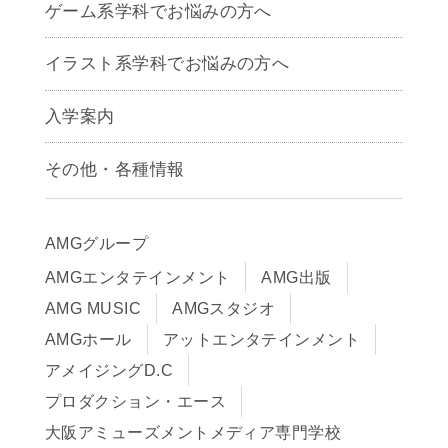
ゲーム系学科でお悩みの方へ
CG学科
アニメーション学科
イラスト系学科でお悩みの方へ
キャラクターデザイン学科
声優学科
入学案内
募集要項
その他・各種情報
早期出願制度・AOエントリー
アクセス
推薦入学制度
サイトポリシー
入学までの流れ
AMGグループ
サイトマップ
学費サポート・各種制度
AMGエンタテインメント
AMG出版
在校生・保護者の方へ
学費について
AMG MUSIC
AMGスタジオ
卒業生の皆様へ
Q&A
AMGホール
アットエンタテインメント
アメイジングD.C
プロダクション・エース
大阪アミューズメントメディア専門学校