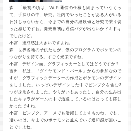
森
「最初の頃は、Wi-Fi通信の仕様も固まっていなくっ
て、手探りの中、研究。社内でやったことがある人がいる
わけじゃないから、今までの自分の経験値と研究で乗り切
った感じですね。発売当初は通信バグが出ないかドキドキ
でしたけど。
小宮
達成感は大きいですよね。
森
世界各地の子供たちが、僕のプログラムでポケモンの
つながりを持てる。すごく光栄ですね。
小宮
デザイン面、グラフィッカーとしてはどうですか？
吉田
私は、『ダイヤモンド・パール』からの参加なので
すが、グラフィックデーターの作成とポケモンのデザイン
をしました。いっぱいデザインした中でピンプクを含む3
つが採用されました。やりがいもあったし、自分の生み出
したキャラがゲームの中で活躍しているのはとっても嬉し
かったですね。
小宮
ピンプク、アニメでも活躍してますものね。でも、
凄いのは、今までのポケモンと並んでいて違和感が無いこ
とですよね。