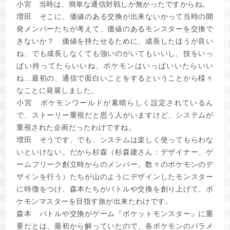
小宮
当時は、簡単な通信対戦しか無かったですからね。
増田
そこに、価値のある交換が出来ないかって当時の開
発メンバーたちが考えて、価値のあるモンスターを交換で
きないか？ 価値を持たせるために、成長したほうが良い
ね、でも成長しなくても強いのがいてもいいし、技をいっ
ぱい持ってたらいいね、ポケモンはいっぱいいたらいい
ね…最初の、通信で面白いことをするということから様々
なことに発展しました。
小宮
ポケモンワールドが素晴らしく設定されているん
で、ストーリー重視だと思う人がいますけど、システムが
重視された企画だったわけですね。
増田
そうです、でも、システムは楽しく使ってもらわな
いといけない。だから杉森（杉森建さん：デザイナー、ゲ
ームフリーク創立時からのメンバー。数々のポケモンのデ
ザインを行う）たちが山のようにデザインしたモンスター
に特徴をつけ、森本たちがバトルや交換を創り上げて、ポ
ケモンマスターを目指す旅が出来たわけです。
森本
バトルや交換がゲーム『ポケットモンスター』に重
要だとは、最初から解っていたので、各ポケモンのパラメ