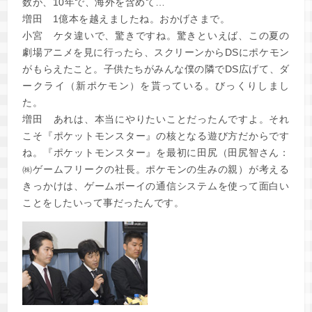
数が、10年で、海外を含めて…
増田
1億本を越えましたね。おかげさまで。
小宮
ケタ違いで、驚きですね。驚きといえば、この夏の
劇場アニメを見に行ったら、スクリーンからDSにポケモン
がもらえたこと。子供たちがみんな僕の隣でDS広げて、ダ
ークライ（新ポケモン）を貰っている。びっくりしまし
た。
増田
あれは、本当にやりたいことだったんですよ。それ
こそ『ポケットモンスター』の核となる遊び方だからです
ね。『ポケットモンスター』を最初に田尻（田尻智さん：
㈱ゲームフリークの社長。ポケモンの生みの親）が考える
きっかけは、ゲームボーイの通信システムを使って面白い
ことをしたいって事だったんです。