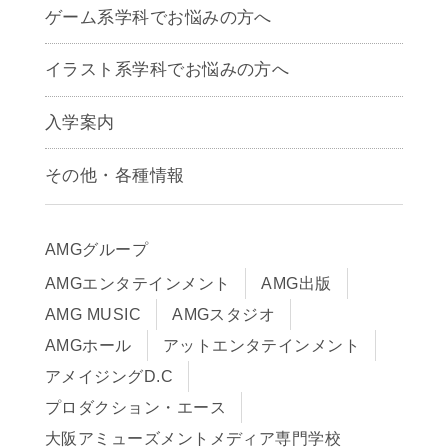
ゲーム系学科でお悩みの方へ
CG学科
アニメーション学科
イラスト系学科でお悩みの方へ
キャラクターデザイン学科
声優学科
入学案内
募集要項
その他・各種情報
早期出願制度・AOエントリー
アクセス
推薦入学制度
サイトポリシー
入学までの流れ
AMGグループ
サイトマップ
学費サポート・各種制度
AMGエンタテインメント
AMG出版
在校生・保護者の方へ
学費について
AMG MUSIC
AMGスタジオ
卒業生の皆様へ
Q&A
AMGホール
アットエンタテインメント
アメイジングD.C
プロダクション・エース
大阪アミューズメントメディア専門学校