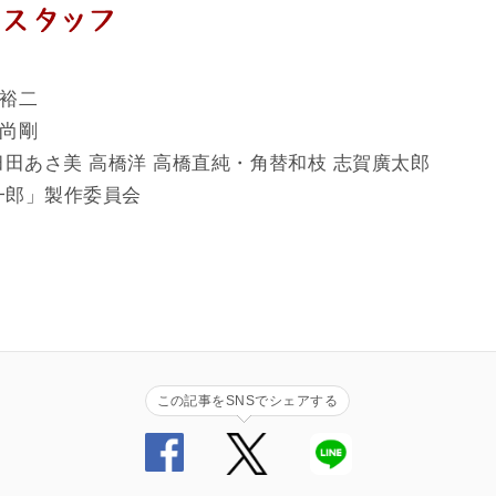
森裕二
田尚剛
臼田あさ美 高橋洋 高橋直純・角替和枝 志賀廣太郎
バ一郎」製作委員会
この記事をSNSでシェアする