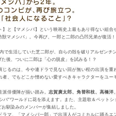
ト】と【マメシバ】という映画史上最もあり得ない組合
幼獣マメシバ」。今再び、一郎と二郎の凸凹兄弟が復活！ 
圏内で生活していた芝二郎が、自らの殻を破りアルゼンチ
げた後、ついに二郎は「心の脱皮」を試みる！？
演じるのは、今や連ドラで見ない回が無い程の出演を重
れ者、でもどこか憎めない愛すべきキャラクターをユー
性派俳優陣が揃い踏み。
志賀廣太郎、角替和枝、高橋洋
メシバ”ワールドに花を添えます。また、主題歌＆ペットシ
どお馴染みのメンバーが集結しました。
ドラマ、「マメシバ一郎」で出演人がコミカルに踊るエ