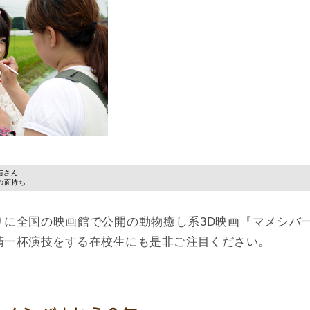
苗さん
の面持ち
切りに全国の映画館で公開の動物癒し系3D映画『マメシバ
精一杯演技をする在校生にも是非ご注目ください。