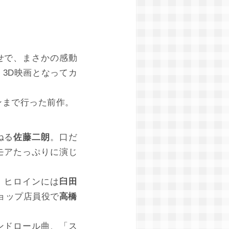
せで、まさかの感動
3D映画となってカ
ンまで行った前作。
ねる
佐藤二朗
。口だ
モアたっぷりに演じ
。ヒロインには
臼田
ョップ店員役で
高橋
ンドロール曲、「ス