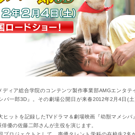
メディア総合学院のコンテンツ製作事業部AMGエンタテ
バ一郎3D』。その劇場公開日が来春2012年2月4日(
に大ヒットを記録したTVドラマ＆劇場映画『幼獣マメシ
派俳優の佐藤二郎さんが主役を演じます。
同プロジェクトとして、声優タレント学科の在校生2名