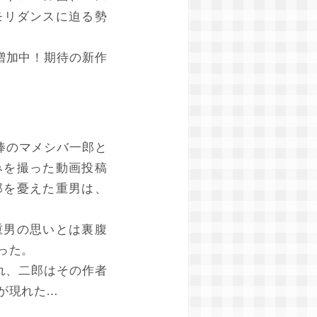
ルモリダンスに迫る勢
で増加中！期待の新作
棒のマメシバ一郎と
みを撮った動画投稿
郎を憂えた重男は、
重男の思いとは裏腹
った。
れ、二郎はその作者
が現れた…