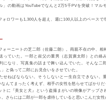
」の動画はYouTubeでなんと2万5千PVを突破！マ
ォロワーも1,300人を超え、週に100人以上のペース
！
ラフォーニートの芝二郎（佐藤二朗）。両親不在の中、相
送っていた。一郎と叔父の重男（志賀廣太郎）との絡
判になり、写真集の話まで舞い込んでいた。そんな二
し」と偽って二郎にお見合いをさせていた。
たせねばならない。そうしないと一生自立できない。
いなんてまったく考えず、相手の女性を怒らせてばかりだ
ットに『美女と犬』という盗撮まがいの映像がアップさ
う。さらには二郎が一郎を虐待していると思いこんだ女性