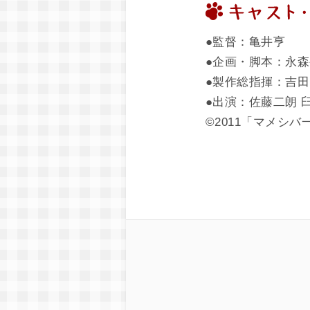
●監督：亀井亨
●企画・脚本：永
●製作総指揮：吉
●出演：佐藤二朗 
©2011「マメシ