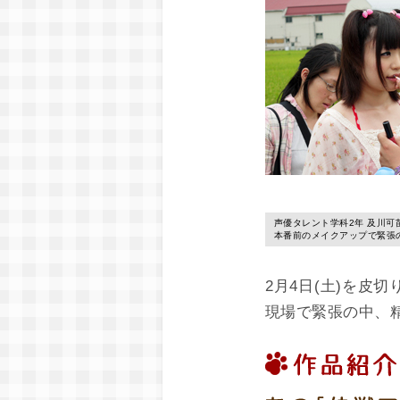
声優タレント学科2年 及川可
本番前のメイクアップで緊張
2月4日(土)を皮
現場で緊張の中、