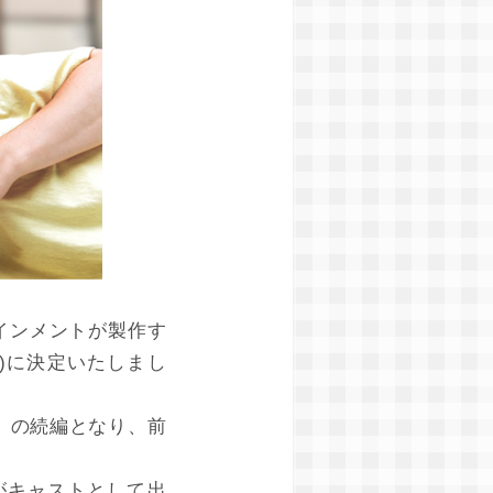
インメントが製作す
土)に決定いたしまし
バ』の続編となり、前
がキャストとして出