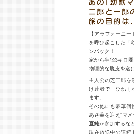
【アラフォーニー
を呼び起こした「
ンバック！
家から半径3キロ
物理的な脱皮を遂
主人公の芝二郎を
け達者で、ひねく
ます。
その他にも豪華個
あさ美
を迎え“マ
直純
が参加するな
現在放送中の連続