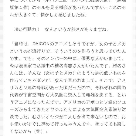
事についてから『ルパン三世 ルパンVS複製人間』（劇場
版第１作）のセルを見る機会があったんですが、これのセ
ルが大きくて、懐かしく感じましたね」
凄い行動力！ なんというか熱さがありますね。
「当時は、DAICONのアニメもそうですが、女の子とメカ
というのが流行りで、そういうのを作ろうと思っていたん
です。でも、そのメンバーの中に、優秀な人がいまして。
今は漫画家で活躍中の椎名高志さんがいたんです。椎名さ
んには、そんな（女の子とメカ）のような志の低いものを
作っていちゃダメだ、なんて言われまして。そこで、アメ
リカとソ連の冷戦があった頃だったので、それぞれの国の
代表が宇宙空間から大気圏に突入して雌雄を決する、とい
うアニメになったんです。アメリカのアポロとソ連のソユ
ーズから出てきたオヤジふたりによる大気圏突入素潜り対
決でした。むさいオヤジが二人しか出て来ないもので、お
手伝いがすぐに辞めて行っちゃうんです。塗ってても楽し
くないから（笑）」