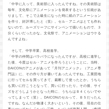
「中学に入って、美術部に入ったんですね。その美術部は
毎年、文化祭にアニメーションを発表するという伝統があ
りまして、そこで上級生になった時に紙のアニメーション
を作り、好評博したと（笑）。セル・アニメはとても作れ
ないので、ルーズリーフにサインペンで描いたもので、３
分くらいだったかな。文化祭で、アニメーションはウケる
んですよね」
そして、中学卒業、高校進学。
「中学の仲間はバラバラになったんですが、高校に進学し
た後、今度はセル・アニメを作ろうということに。当時、
DAICONのアニメがあって『月刊アニメック』（アニメ専
門誌）に、その作り方が書いてあったんですね。工業団地
に行ってセルを買ってきて、裁断して使ったとか。うちら
も買いに行こうとなって、買いに行ったり。その後、サイ
ズをどうしようかとなった時に、うちらはＢ４くらいでや
ってしまって（笑）。DAICONのセルって、Ｂ５だったん
ですね。なんだか物凄く大きいという。その後、現在の仕