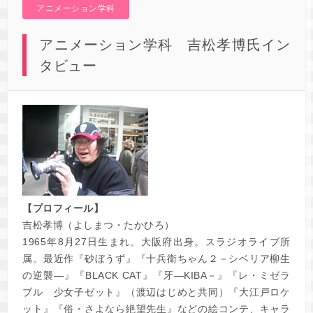
アニメーション学科
アニメーション学科 吉松孝博氏イン
タビュー
【プロフィール】
吉松孝博（よしまつ・たかひろ）
1965年8月27日生まれ。大阪府出身。スラジオライブ所
属。最近作『砂ぼうず』『十兵衛ちゃん２－シベリア柳生
の逆襲―』『BLACK CAT』『牙―KIBA－』『レ・ミゼラ
ブル 少女子ゼット』（渡辺はじめと共同）『大江戸ロケ
ット』『俗・さよなら絶望先生』などの絵コンテ、キャラ