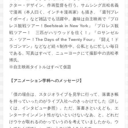
クター・デザイン、作画監督を行う。サムシング吉松名義
で漫画（本人曰く、インチキ漫画家）も描き、『週刊プレ
イボーイ』など雑誌でも活躍中。趣味は自主映画で『プロ
レス観戦ツアー！Beefsteak in New York』『プロレス観
戦ツアー！ 三匹がハリウッドを往く！』『ロサンゼル
ス・ツアー！The Days of the Twenty Four』『闘え！ド
ラゴンマン』などなど続々制作中。公私ともに忙しい毎日
である。写真はすべて、ニューヨークにて撮影中の吉松孝
博氏。
※自主映画タイトルはすべて仮題
【アニメーション学科へのメッセージ】
「僕の場合は、スタジオライブを見学に行って、落書き帳
を持っていったのがライブ入社へのきっかけでした（詳し
くは、インタビュー参照）。ただ、落書きといえども、エ
ンターテインメント性がないといけないなあ、と。どれだ
けウケが取れるのかっていうのを考えていましたから。ウ