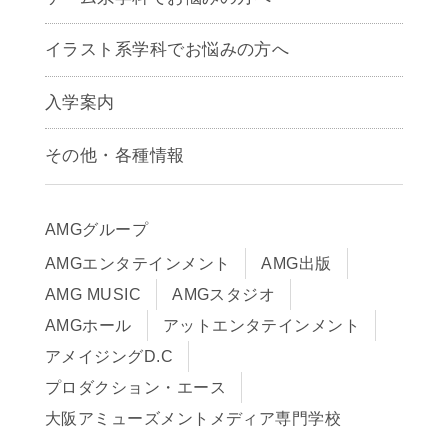
CG学科
アニメーション学科
イラスト系学科でお悩みの方へ
キャラクターデザイン学科
声優学科
入学案内
募集要項
その他・各種情報
早期出願制度・AOエントリー
アクセス
推薦入学制度
サイトポリシー
入学までの流れ
AMGグループ
サイトマップ
学費サポート・各種制度
AMGエンタテインメント
AMG出版
在校生・保護者の方へ
学費について
AMG MUSIC
AMGスタジオ
卒業生の皆様へ
Q&A
AMGホール
アットエンタテインメント
アメイジングD.C
プロダクション・エース
大阪アミューズメントメディア専門学校