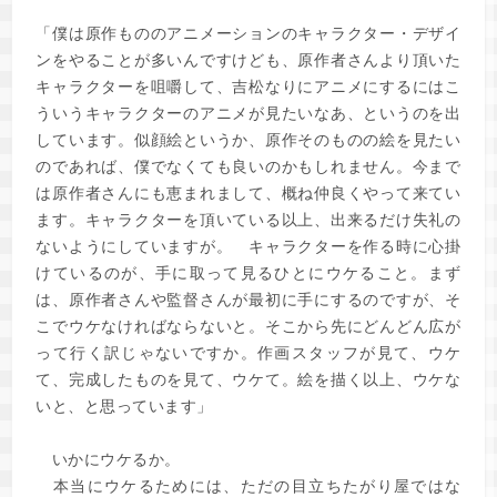
「僕は原作もののアニメーションのキャラクター・デザイ
ンをやることが多いんですけども、原作者さんより頂いた
キャラクターを咀嚼して、吉松なりにアニメにするにはこ
ういうキャラクターのアニメが見たいなあ、というのを出
しています。似顔絵というか、原作そのものの絵を見たい
のであれば、僕でなくても良いのかもしれません。今まで
は原作者さんにも恵まれまして、概ね仲良くやって来てい
ます。キャラクターを頂いている以上、出来るだけ失礼の
ないようにしていますが。 キャラクターを作る時に心掛
けているのが、手に取って見るひとにウケること。まず
は、原作者さんや監督さんが最初に手にするのですが、そ
こでウケなければならないと。そこから先にどんどん広が
って行く訳じゃないですか。作画スタッフが見て、ウケ
て、完成したものを見て、ウケて。絵を描く以上、ウケな
いと、と思っています」
いかにウケるか。
本当にウケるためには、ただの目立ちたがり屋ではな