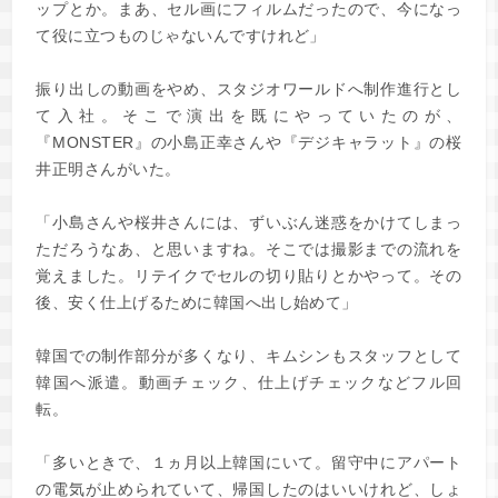
ップとか。まあ、セル画にフィルムだったので、今になっ
て役に立つものじゃないんですけれど」
振り出しの動画をやめ、スタジオワールドへ制作進行とし
て入社。そこで演出を既にやっていたのが、
『MONSTER』の小島正幸さんや『デジキャラット』の桜
井正明さんがいた。
「小島さんや桜井さんには、ずいぶん迷惑をかけてしまっ
ただろうなあ、と思いますね。そこでは撮影までの流れを
覚えました。リテイクでセルの切り貼りとかやって。その
後、安く仕上げるために韓国へ出し始めて」
韓国での制作部分が多くなり、キムシンもスタッフとして
韓国へ派遣。動画チェック、仕上げチェックなどフル回
転。
「多いときで、１ヵ月以上韓国にいて。留守中にアパート
の電気が止められていて、帰国したのはいいけれど、しょ