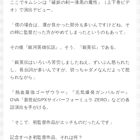
ここでキムシンは『破妖の剣ー漆黒の魔性』（上下巻ビデ
オ）で演出デビュー。
「僕の場合は、運が良かった部分も多いんですけどね。そ
の時に監督だった方がやめてしまったというのもあって」
その後『銀河英雄伝説』。そう、『銀英伝』である。
「銀英伝はいろいろ苦労しましたねえ。ずいぶん怒られた
し。長台詞が多いんですが、切っちゃダメなんだよって怒
られながら」
『熱血最強ゴーザウラー』『元気爆発ガンバルガー』
OVA『新世紀GPXサイバーフォーミュラ ZERO』などの各
話演出を手がける。
「そこで、初監督作品がエッチものだったんです」
記念すべき初監督作品、それは何？