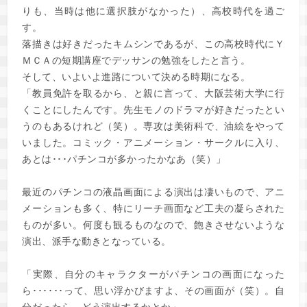
りも、当時は他に選択肢がなかった）、高校時代を過ご
す。
落描きは好きだったキムシンであるが、この高校時代にＹ
ＭＣＡの短期講座でデッサンの勉強をしたと言う。
そして、いよいよ進路について決める時期になる。
「教員免許を取るから、と親に言って、大阪芸術大学に行
くことにしたんです。先生モノのドラマが好きだったとい
うのもあるけれど（笑）。専攻は美術科で、油絵をやって
いました。コミック・アニメーション・サークルに入り、
あとは･･･パチンコが多かったかなあ（笑）」
最近のパチンコの液晶画面による演出は凄いもので、アニ
メーションも多く、特にリーチ画面など工夫の凝らされた
ものが多い。何度も観るものなので、飽きさせないような
演出、派手な動きとなっている。
「実際、自分のキャラクターがパチンコの画面になった
ら･･････って、思い浮かびますよ、その画面が（笑）。自