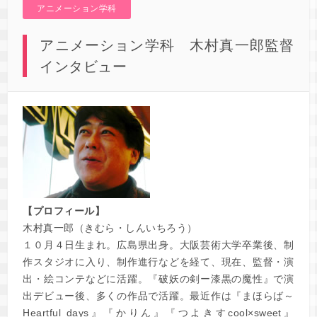
アニメーション学科
アニメーション学科 木村真一郎監督
インタビュー
【プロフィール】
木村真一郎（きむら・しんいちろう）
１０月４日生まれ。広島県出身。大阪芸術大学卒業後、制
作スタジオに入り、制作進行などを経て、現在、監督・演
出・絵コンテなどに活躍。『破妖の剣ー漆黒の魔性』で演
出デビュー後、多くの作品で活躍。最近作は『まほらば～
Heartful days』『かりん』『つよきすcool×sweet』