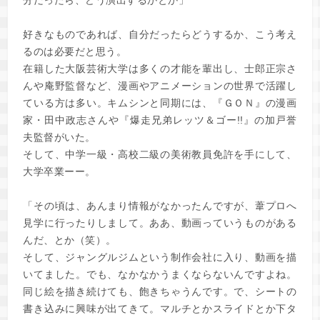
分だったら、どう演出するかとか」
好きなものであれば、自分だったらどうするか、こう考え
るのは必要だと思う。
在籍した大阪芸術大学は多くの才能を輩出し、士郎正宗さ
んや庵野監督など、漫画やアニメーションの世界で活躍し
ている方は多い。キムシンと同期には、『ＧＯＮ』の漫画
家・田中政志さんや『爆走兄弟レッツ＆ゴー!!』の加戸誉
夫監督がいた。
そして、中学一級・高校二級の美術教員免許を手にして、
大学卒業ーー。
「その頃は、あんまり情報がなかったんですが、葦プロへ
見学に行ったりしまして。ああ、動画っていうものがある
んだ、とか（笑）。
そして、ジャングルジムという制作会社に入り、動画を描
いてました。でも、なかなかうまくならないんですよね。
同じ絵を描き続けても、飽きちゃうんです。で、シートの
書き込みに興味が出てきて。マルチとかスライドとか下タ