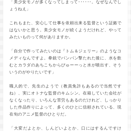
「美少女モノが多くなってしまって･･････。なぜなんでし
ょうねえ」
これもまた、安心して仕事を依頼出来る監督という証拠で
はないかと思う。美少女モノが続くようだけれど、やって
みたいものって何がありますか。
「自分で作ってみたいのは『トム＆ジェリー』のようなコ
メディなんですよ。拳銃でバンバン撃たれた後に、水を飲
むとカラダのあちこちからぴゅーーっと水が噴出す、そう
いうのがやりたいです」
職人的で、先生のようで（教員免許もあるので当然です
ね）、実にオトナな監督のキムシン。在籍していた会社が
なくなったり、いろんな苦労もあるのだけれど、しっかり
した作品作りによって、多くのひとに信頼されている、現
在旬のアニメ監督のひとりだ。
「大変だよとか、しんどいよとか、口にはするんですけ