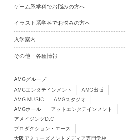
ゲーム系学科でお悩みの方へ
CG学科
アニメーション学科
イラスト系学科でお悩みの方へ
キャラクターデザイン学科
声優学科
入学案内
募集要項
その他・各種情報
早期出願制度・AOエントリー
アクセス
推薦入学制度
サイトポリシー
入学までの流れ
AMGグループ
サイトマップ
学費サポート・各種制度
AMGエンタテインメント
AMG出版
在校生・保護者の方へ
学費について
AMG MUSIC
AMGスタジオ
卒業生の皆様へ
Q&A
AMGホール
アットエンタテインメント
アメイジングD.C
プロダクション・エース
大阪アミューズメントメディア専門学校