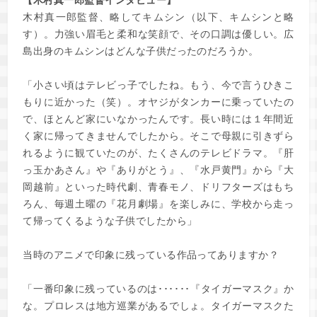
【木村真一郎監督インタビュー】
木村真一郎監督、略してキムシン（以下、キムシンと略
す）。力強い眉毛と柔和な笑顔で、その口調は優しい。広
島出身のキムシンはどんな子供だったのだろうか。
「小さい頃はテレビっ子でしたね。もう、今で言うひきこ
もりに近かった（笑）。オヤジがタンカーに乗っていたの
で、ほとんど家にいなかったんです。長い時には１年間近
く家に帰ってきませんでしたから。そこで母親に引きずら
れるように観ていたのが、たくさんのテレビドラマ。『肝
っ玉かあさん』や『ありがとう』、『水戸黄門』から『大
岡越前』といった時代劇、青春モノ、ドリフターズはもち
ろん、毎週土曜の『花月劇場』を楽しみに、学校から走っ
て帰ってくるような子供でしたから」
当時のアニメで印象に残っている作品ってありますか？
「一番印象に残っているのは･･････『タイガーマスク』か
な。プロレスは地方巡業があるでしょ。タイガーマスクた