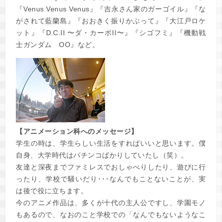
『Venus Venus Venus』『吉永さん家のガーゴイル』『な
がされて藍蘭島』『おおきく振りかぶって』『大江戸ロケ
ット』『D.C.II 〜ダ・カーポII〜』『シゴフミ』『機動戦
士ガンダム OO』など。
【アニメーション科へのメッセージ】
学生の時は、学生らしい生活をすればいいと思います。僕
自身、大学時代はパチンコばかりしていたし（笑）。
友達と深夜までファミレスでおしゃべりしたり、遊びに行
ったり、学校で騒いだり･･･なんでもことないことが、実
は後で役に立ちます。
今のアニメ作品は、多くが十代の主人公ですし、学園モノ
もあるので、なおのこと学校での「なんでもないようなこ