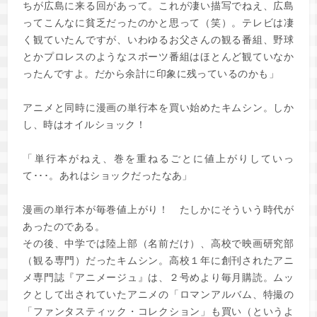
ちが広島に来る回があって。これが凄い描写でねえ、広島
ってこんなに貧乏だったのかと思って（笑）。テレビは凄
く観ていたんですが、いわゆるお父さんの観る番組、野球
とかプロレスのようなスポーツ番組はほとんど観ていなか
ったんですよ。だから余計に印象に残っているのかも」
アニメと同時に漫画の単行本を買い始めたキムシン。しか
し、時はオイルショック！
「単行本がねえ、巻を重ねるごとに値上がりしていっ
て･･･。あれはショックだったなあ」
漫画の単行本が毎巻値上がり！ たしかにそういう時代が
あったのである。
その後、中学では陸上部（名前だけ）、高校で映画研究部
（観る専門）だったキムシン。高校１年に創刊されたアニ
メ専門誌『アニメージュ』は、２号めより毎月購読。ムッ
クとして出されていたアニメの「ロマンアルバム、特撮の
「ファンタスティック・コレクション」も買い（というよ