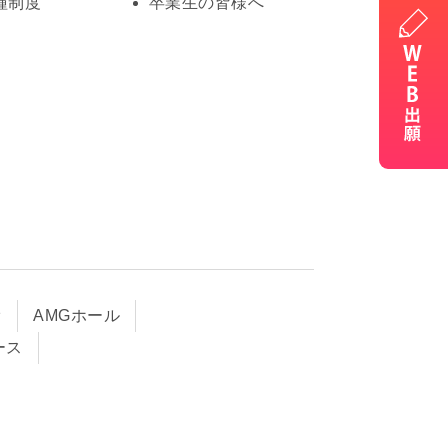
種制度
卒業生の皆様へ
オ
AMGホール
ース