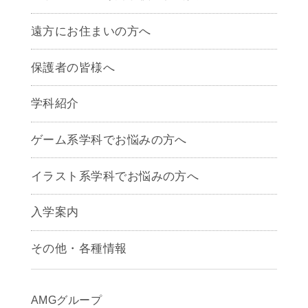
遠方にお住まいの方へ
保護者の皆様へ
学科紹介
ゲームクリエイター学科
ゲーム系学科でお悩みの方へ
CG学科
アニメーション学科
イラスト系学科でお悩みの方へ
キャラクターデザイン学科
声優学科
入学案内
募集要項
その他・各種情報
早期出願制度・AOエントリー
アクセス
推薦入学制度
サイトポリシー
入学までの流れ
AMGグループ