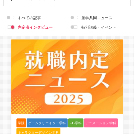
学科共通
すべての記事
産学共同ニュース
内定者インタビュー
特別講義・イベント
ゲームクリエイター学科
CG学科
アニメーション学科
キャラクターデザイン学科
声優学科
学科選択の解除
学院
ゲームクリエイター学科
CG学科
アニメーション学科
キャラクターデザイン学科