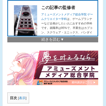
この記事の監修者
アミューズメントメディア総合学院 ゲー
ムクリエイター学科
は、ゲームプランナ
ーなど企画がしたい人におすすめの学科
です。就職率は95%で、卒業生はカプコ
ン、スクウェア・エニックス、バンダイ
ナムコゲームスなど、大手ゲームメーカ
ーで活躍しています。
アミューズメントメディア総合学院は、
東京恵比寿にあるゲーム、アニメ、マン
ガ、小説、声優などの業界や 職業を目指
す方のための専門の学校です。ゲームク
リエイター学科のurlは
こちら
。
就職率は100%で（2022年実績）多くの
卒業生は、セガゲームス、カプコン、レ
ベルファイブ、スクウェア・ エニックス
などといった有名ゲーム企業に就職を
し、ゲームの企画・開発に携わっていま
す。
目次
[
表示
]
体験説明会では、実際にゲームの企画や
開発の方法がプロから学べますので、ご