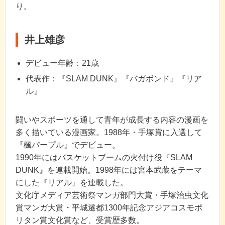
り。
井上雄彦
デビュー年齢：21歳
代表作：『SLAM DUNK』『バガボンド』『リア
ル』
闘いやスポーツを通して青年が成長する内容の漫画を
多く描いている漫画家。1988年・手塚賞に入選して
『楓パープル』でデビュー。
1990年にはバスケットブームの火付け役『SLAM
DUNK』を連載開始。1998年には宮本武蔵をテーマ
にした『リアル』を連載した。
文化庁メディア芸術祭マンガ部門大賞・手塚治虫文化
賞マンガ大賞・平城遷都1300年記念アジアコスモポ
リタン賞文化賞など、受賞歴多数。