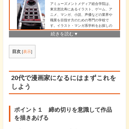
アミューズメントメディア総合学院は、
東京恵比寿にあるイラスト、ゲーム、ア
ニメ、マンガ、小説、声優などの業界や
職業を目指す方のための専門の学校で
す。イラスト・マンガ系学科をお探しの
方は
こちら
。
１年次は基礎画力の徹底と、応用した表
現力を向上し、２年次で就職・デビュー
を意識したエンターテイメント性を高め
目次
[
表示
]
るカリキュラムで、２年で未経験者をプ
ロとして育成していきます。
こちら。
20代で漫画家になるにはまずこれを
しよう
ポイント１ 締め切りを意識して作品
を描きあげる