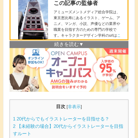
この記事の監修者
アミューズメントメディア総合学院は、
東京恵比寿にあるイラスト、ゲーム、ア
ニメ、マンガ、小説、声優などの業界や
職業を目指す方のための専門の学校で
す。キャラクターデザイン学科のurlは
こ
ちら
。
１年次は基礎画力の徹底と、応用した表
現力を向上し、２年次で就職・デビュー
を意識したエンターテイメント性を高め
るカリキュラムで、２年で未経験者をプ
ロとして育成していきます。
体験説明会では、キャラクターデザイン
のプロからイラストの書き方など学べま
すので、ご興味がある方は、是非一度参
加してくださいね！体験説明会のurlは
こ
ちら
。
目次
[
非表示
]
1
20代からでもイラストレーターを目指せる？
2
【未経験の場合】20代からイラストレーターを目指
すルート