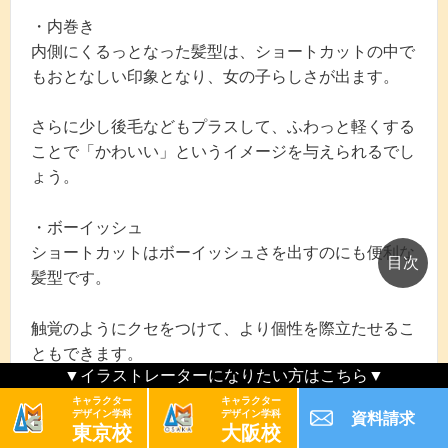
・内巻き
内側にくるっとなった髪型は、ショートカットの中で
もおとなしい印象となり、女の子らしさが出ます。
さらに少し後毛などもプラスして、ふわっと軽くする
ことで「かわいい」というイメージを与えられるでし
ょう。
・ボーイッシュ
ショートカットはボーイッシュさを出すのにも便利な
髪型です。
触覚のようにクセをつけて、より個性を際立たせるこ
ともできます。
▼イラストレーターになりたい方はこちら▼
キャラクター
キャラクター
しかし、ショートカットを描くとき、髪の毛のはね具
デザイン学科
デザイン学科
資料請求
合でボサボサに見えてしまうので注意が必要です。
東京校
大阪校