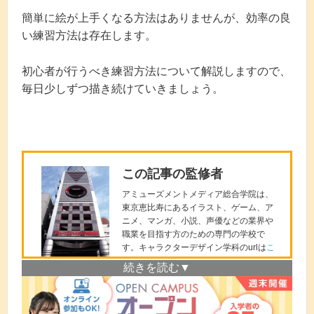
簡単に絵が上手くなる方法はありませんが、効率の良
い練習方法は存在します。
初心者が行うべき練習方法について解説しますので、
毎日少しずつ描き続けていきましょう。
この記事の監修者
アミューズメントメディア総合学院は、
東京恵比寿にあるイラスト、ゲーム、ア
ニメ、マンガ、小説、声優などの業界や
職業を目指す方のための専門の学校で
す。キャラクターデザイン学科のurlは
こ
ちら
。
１年次は基礎画力の徹底と、応用した表
現力を向上し、２年次で就職・デビュー
を意識したエンターテイメント性を高め