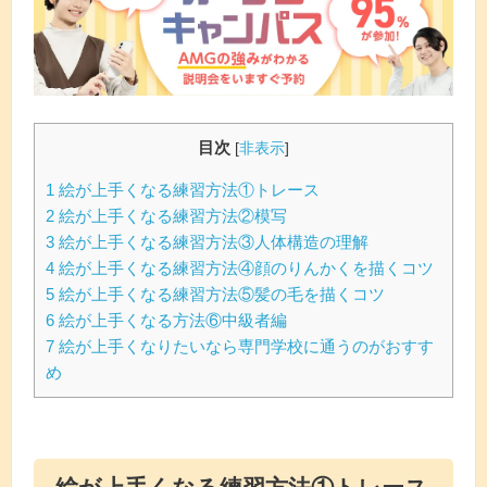
るカリキュラムで、２年で未経験者をプ
ロとして育成していきます。
体験説明会では、キャラクターデザイン
のプロからイラストの書き方など学べま
すので、ご興味がある方は、是非一度参
加してくださいね！体験説明会のurlは
こ
ちら
。
目次
[
非表示
]
1
絵が上手くなる練習方法①トレース
2
絵が上手くなる練習方法②模写
3
絵が上手くなる練習方法③人体構造の理解
4
絵が上手くなる練習方法④顔のりんかくを描くコツ
5
絵が上手くなる練習方法⑤髪の毛を描くコツ
6
絵が上手くなる方法⑥中級者編
7
絵が上手くなりたいなら専門学校に通うのがおすす
め