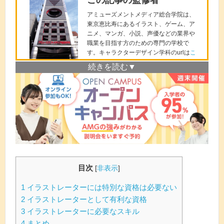
アミューズメントメディア総合学院は、
東京恵比寿にあるイラスト、ゲーム、ア
ニメ、マンガ、小説、声優などの業界や
職業を目指す方のための専門の学校で
す。キャラクターデザイン学科のurlは
こ
ちら
。
１年次は基礎画力の徹底と、応用した表
現力を向上し、２年次で就職・デビュー
を意識したエンターテイメント性を高め
るカリキュラムで、２年で未経験者をプ
ロとして育成していきます。
体験説明会では、キャラクターデザイン
のプロからイラストの書き方など学べま
すので、ご興味がある方は、是非一度参
加してくださいね！体験説明会のurlは
こ
ちら
。
目次
[
非表示
]
1
イラストレーターには特別な資格は必要ない
2
イラストレーターとして有利な資格
3
イラストレーターに必要なスキル
4
まとめ