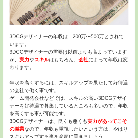
3DCGデザイナーの年収は、200万〜500万とされて
います。
3DCGデザイナーの需要は以前よりも高まっています
が、
実力
や
スキル
はもちろん、
会社
によって年収は変
わります。
年収を高くするには、スキルアップを果たして好待遇
の会社で働く事です。
ゲーム開発会社などでは、スキルの高い3DCGデザイ
ナーを好待遇で募集しているところも多いので、年収
を高くする事が可能です。
3DCGデザイナーは、良くも悪くも
実力があってこそ
の職業
なので、年収も重視したいという方は、やはり
スキルアップする事を念頭に置きましょう。