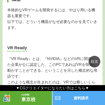
本格的なVRゲームを開発するには、やはり用いる機
器も重要です。
以下では、どういう機器がなぜ必要なのかを見ていき
ます。
VR Ready
『VR Ready』とは、『NVIDIA』などのVRに関連し
た企業が公に認定した、このPCであればVRを快適に
動かすことができる、ということを示した概念的な用
語です。
このような概念が生まれたのは、VRでは夥しいくら
いの膨大な映像（グラフィック）処理が必要になるた
▼CGクリエイターになりたい方はこちら▼
め、高性能なPCが必要となったのです。
CG学科
資料請求
東京校