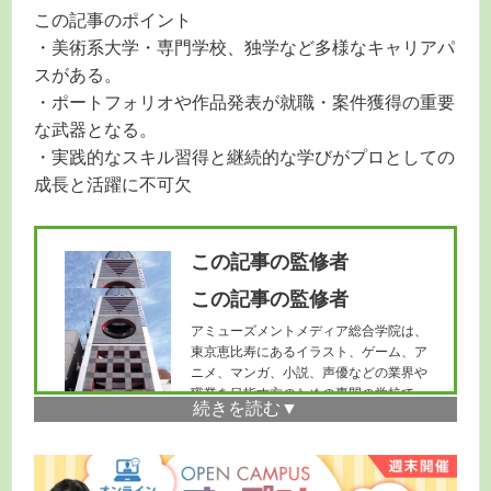
この記事のポイント
・美術系大学・専門学校、独学など多様なキャリアパ
スがある。
・ポートフォリオや作品発表が就職・案件獲得の重要
な武器となる。
・実践的なスキル習得と継続的な学びがプロとしての
成長と活躍に不可欠
この記事の監修者
この記事の監修者
アミューズメントメディア総合学院は、
東京恵比寿にあるイラスト、ゲーム、ア
ニメ、マンガ、小説、声優などの業界や
職業を目指す方のための専門の学校で
す。CG学科を知りたい方は
こちら
へ。