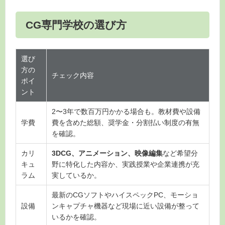
CG専門学校の選び方
選び
方の
チェック内容
ポイ
ント
2〜3年で数百万円かかる場合も。教材費や設備
学費
費を含めた総額、奨学金・分割払い制度の有無
を確認。
カリ
3DCG、アニメーション、映像編集
など希望分
キュ
野に特化した内容か、実践授業や企業連携が充
ラム
実しているか。
最新のCGソフトやハイスペックPC、モーショ
設備
ンキャプチャ機器など現場に近い設備が整って
いるかを確認。