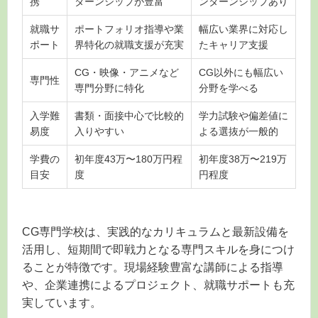
携
ターンシップが豊富
ンターンシップあり
就職サ
ポートフォリオ指導や業
幅広い業界に対応し
ポート
界特化の就職支援が充実
たキャリア支援
CG・映像・アニメなど
CG以外にも幅広い
専門性
専門分野に特化
分野を学べる
入学難
書類・面接中心で比較的
学力試験や偏差値に
易度
入りやすい
よる選抜が一般的
学費の
初年度43万〜180万円程
初年度38万〜219万
目安
度
円程度
CG専門学校は、実践的なカリキュラムと最新設備を
活用し、短期間で即戦力となる専門スキルを身につけ
ることが特徴です。現場経験豊富な講師による指導
や、企業連携によるプロジェクト、就職サポートも充
実しています。