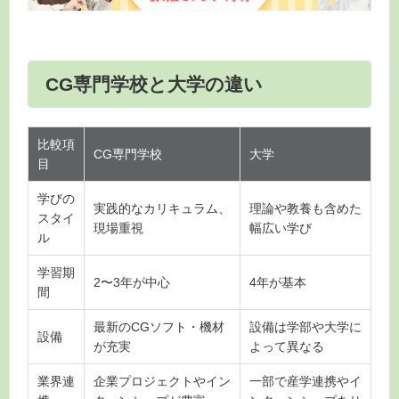
CG専門学校と大学の違い
比較項
CG専門学校
大学
目
学びの
実践的なカリキュラム、
理論や教養も含めた
スタイ
現場重視
幅広い学び
ル
学習期
2〜3年が中心
4年が基本
間
最新のCGソフト・機材
設備は学部や大学に
設備
が充実
よって異なる
業界連
企業プロジェクトやイン
一部で産学連携やイ