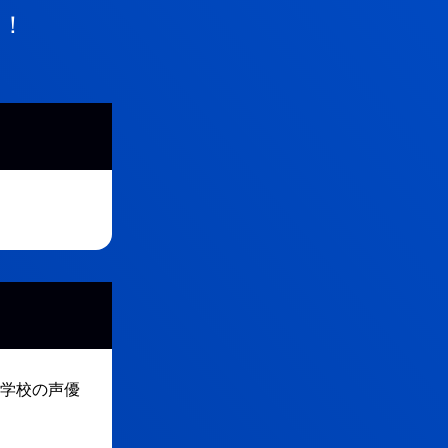
！
学校の声優