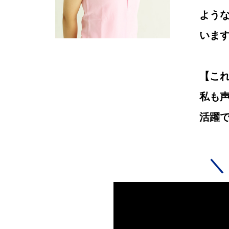
よう
いま
【こ
私も声
活躍
＼