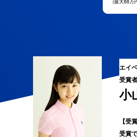
(最大88万
エイ
受賞
小
【受
受賞