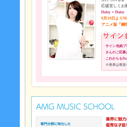
応援宜しくお願
Daisy × Da
9月19日より
アニメ版『鋼
サイン色紙プ
さんのご応募
これからもDa
※発表は発送