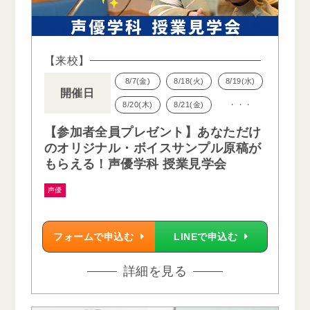
【来校】
8/7(金)
8/18(火)
8/19(水)
開催日
8/20(木)
8/21(金)
・・・
【参加者全員プレゼント】あなただけ
のオリジナル・ボイスサンプル原稿が
もらえる！声優学科 授業見学会
声優
フォームで申込む
LINEで申込む
詳細を見る