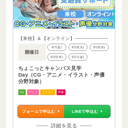
【来校】＆【オンライン】
8/7(金)
8/18(火)
8/19(水)
開催日
8/20(木)
8/21(金)
ちょこっとキャンパス見学
Day（CG・アニメ・イラスト・声優
分野対象）
CG
アニメ
イラスト
声優
フォームで申込む
LINEで申込む
詳細を見る