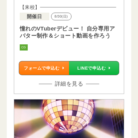
【来校】
開催日
8/30(日)
憧れのVTuberデビュー！ 自分専用ア
バター制作＆ショート動画を作ろう
CG
フォームで申込む
LINEで申込む
詳細を見る