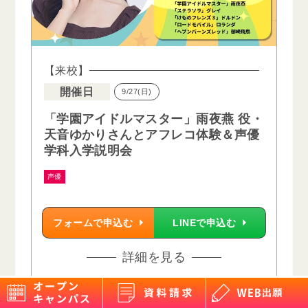
【来校】
開催日
9/27(日)
「学園アイドルマスター」雨夜燕 役・
天音ゆかりさんとアフレコ体験＆声優
学科入学説明会
声優
フォームで申込む
LINEで申込む
詳細を見る