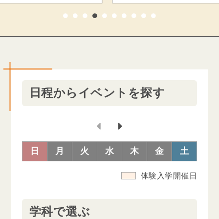
1
2
3
4
5
6
7
8
9
10
日程からイベントを探す
日
月
火
水
木
金
土
体験入学開催日
学科で選ぶ