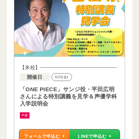
【来校】
開催日
9/25(金)
「ONE PIECE」サンジ役・平田広明
さんによる特別講義を見学＆声優学科
入学説明会
声優
フォームで申込む
LINEで申込む