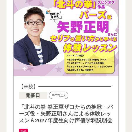
【来校】
開催日
8/22(土)
「北斗の拳 拳王軍ザコたちの挽歌」バ
ーズ役・矢野正明さんによる体験レッ
スン＆2027年度生向け声優学科説明会
声優