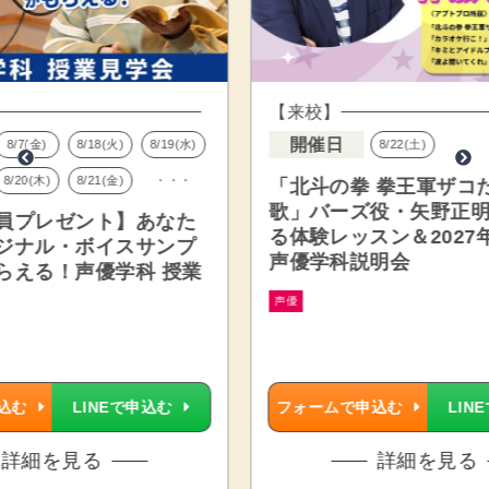
【来校】
【
開催日
(水)
8/22(土)
・
「北斗の拳 拳王軍ザコたちの挽
ア
歌」バーズ役・矢野正明さんによ
作
た
る体験レッスン＆2027年度生向け
お
プ
声優学科説明会
業
CG
声優
フォームで申込む
LINEで申込む
フ
詳細を見る