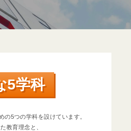
な5学科
めの
5つの学科を設けています。
いた
教育理念と、