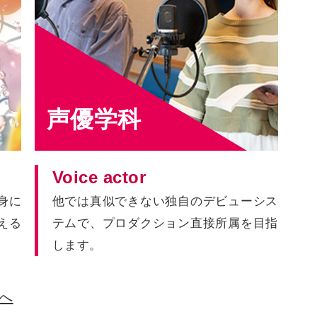
声優学科
Voice actor
身に
他では真似できない独自のデビューシス
える
テムで、プロダクション直接所属を目指
します。
へ