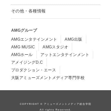
募集要項
その他・各種情報
早期出願制度・AOエントリー
アクセス
推薦入学制度
サイトポリシー
入学までの流れ
AMGグループ
サイトマップ
学費サポート・各種制度
AMGエンタテインメント
AMG出版
在校生・保護者の方へ
学費について
AMG MUSIC
AMGスタジオ
卒業生の皆様へ
Q&A
AMGホール
アットエンタテインメント
アメイジングD.C
プロダクション・エース
大阪アミューズメントメディア専門学校
COPYRIGHT © アミューズメントメディア総合学院
All rights Reserved.