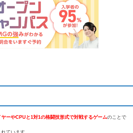
ヤーやCPUと1対1の格闘技形式で対戦するゲーム
のことで
まれています。