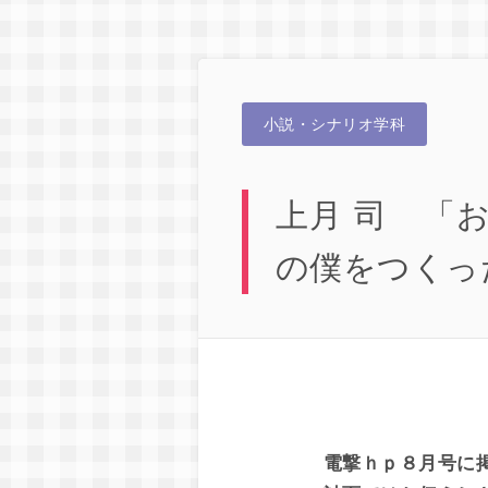
小説・シナリオ学科
上月 司 「
の僕をつくっ
電撃ｈｐ８月号に