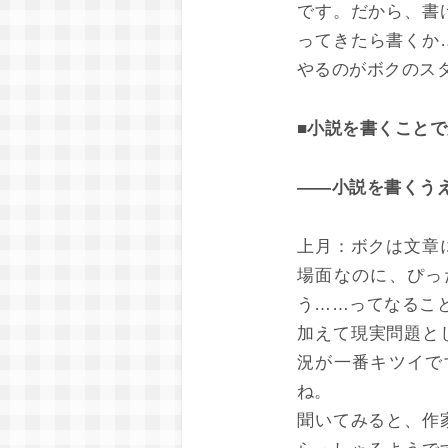
です。だから、書
ってきたら書くか
やるのがボクのス
■小説を書くこと
――小説を書くう
上月：
ボクは文章
場面なのに、ぴっ
う……ってなるこ
加えて現実問題と
況が一番キツイで
ね。
聞いてみると、作