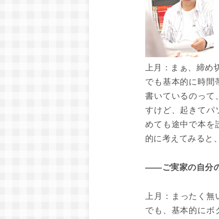
上月：
まぁ、締め
でも基本的に時間
書いているのって
すけど、起きてパ
めても途中で本を
的に考えてみると
――ご実家の自分
上月：
まったく無
でも、基本的にボ