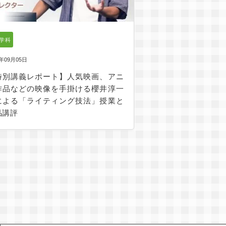
G学科
5年09月05日
特別講義レポート】人気映画、アニ
作品などの映像を手掛ける櫻井淳一
による「ライティング技法」授業と
品講評