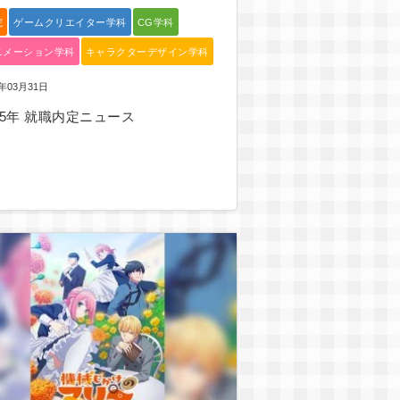
院
ゲームクリエイター学科
CG学科
ニメーション学科
キャラクターデザイン学科
6年03月31日
25年 就職内定ニュース