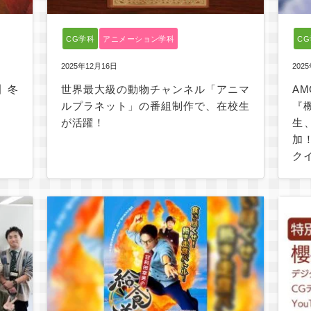
CG学科
アニメーション学科
C
2025年12月16日
202
】冬
世界最大級の動物チャンネル「アニマ
A
ルプラネット」の番組制作で、在校生
『
が活躍！
生
加
ク