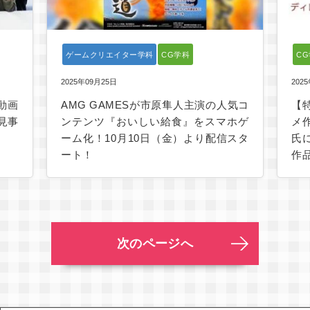
ゲームクリエイター学科
CG学科
C
2025年09月25日
202
動画
AMG GAMESが市原隼人主演の人気コ
【
見事
ンテンツ『おいしい給食』をスマホゲ
メ
ーム化！10月10日（金）より配信スタ
氏
ート！
作
次のページへ